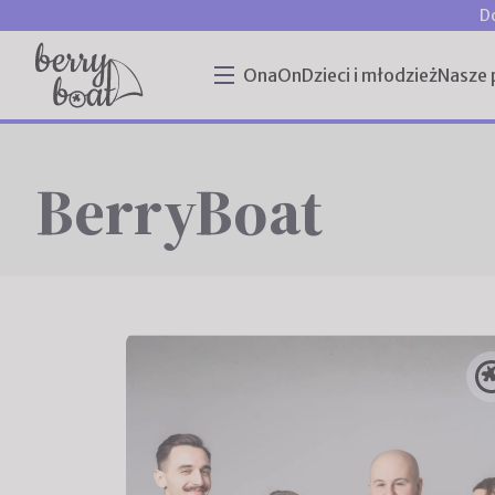
D
Ona
On
Dzieci i młodzież
Nasze 
BerryBoat