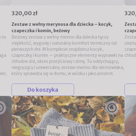
320,00 zł
320
Zestaw z wełny merynosa dla dziecka – kocyk,
Zesta
czapeczka i komin, beżowy
czape
u
to
Beżowy zestaw z wełny merino dla dziecka łączy
Zesta
k
miękkość, wygodę i naturalny komfort termiczny od
ciepł
pierwszych dni. W komplecie znajdziesz kocyk,
czape
aga
czapeczkę i komin — praktyczne elementy wyprawki na
chłod
chłodne dni, okres przejściowy i zimę. To oddychający,
niegryzący i uniwersalny zestaw merino dla niemowlaka,
wer,
który sprawdza się w domu, w wózku i jako prezent.
Do koszyka