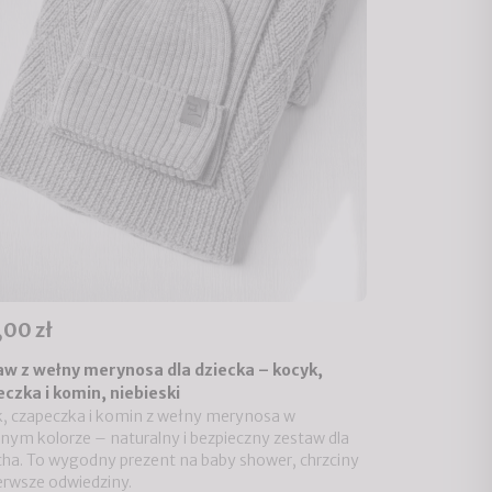
,00 zł
w z wełny merynosa dla dziecka – kocyk,
czka i komin, niebieski
, czapeczka i komin z wełny merynosa w
tnym kolorze – naturalny i bezpieczny zestaw dla
ha. To wygodny prezent na baby shower, chrzciny
ierwsze odwiedziny.