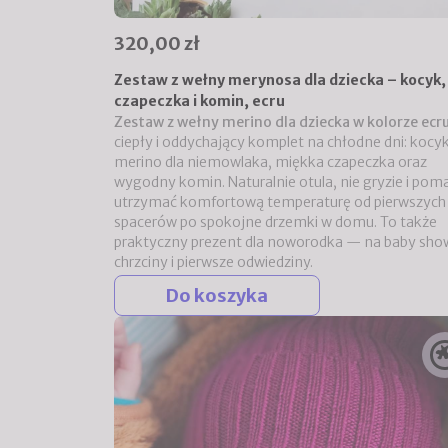
320,00 zł
Zestaw z wełny merynosa dla dziecka – kocyk,
czapeczka i komin, ecru
Zestaw z wełny merino dla dziecka w kolorze ecr
ciepły i oddychający komplet na chłodne dni: kocy
merino dla niemowlaka, miękka czapeczka oraz
wygodny komin. Naturalnie otula, nie gryzie i pom
utrzymać komfortową temperaturę od pierwszych
spacerów po spokojne drzemki w domu. To także
praktyczny prezent dla noworodka — na baby sho
chrzciny i pierwsze odwiedziny.
Do koszyka