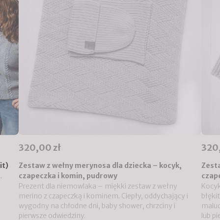
320,00 zł
320
it)
Zestaw z wełny merynosa dla dziecka – kocyk,
Zesta
.
czapeczka i komin, pudrowy
czape
Prezent dla niemowlaka – miękki zestaw z wełny
Kocyk
merino z czapeczką i kominem. Ciepły, oddychający i
błęki
wygodny na chłodne dni, baby shower, chrzciny i
maluc
pierwsze odwiedziny.
lub p