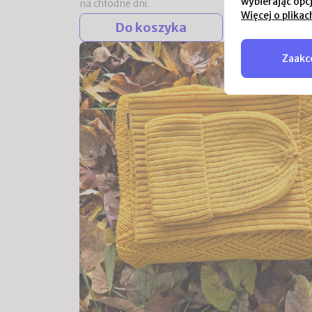
wybierając opc
na chłodne dni.
Więcej o plikac
Do koszyka
Zaakce