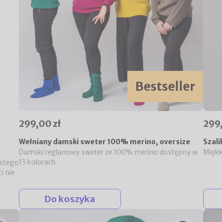
Bestseller
299,00 zł
299,
Wełniany damski sweter 100% merino, oversize
Szali
Damski reglanowy sweter ze 100% merino dostępny w
Miękki
13 kolorach.
ystego
i nie
Do koszyka