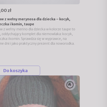
,00 zł
w z wełny merynosa dla dziecka – kocyk,
czka i komin, taupe
w z wełny merino dla dziecka w kolorze taupe to
y, oddychający komplet dla niemowlaka: kocyk,
czka i komin. Sprawdza się w wyprawce, na
ne dni i jako praktyczny prezent dla noworodka.
Do koszyka