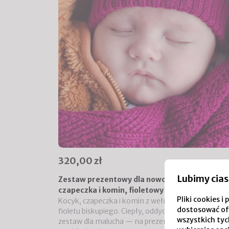
320,00 zł
Lubimy cias
Zestaw prezentowy dla noworodka – kocyk,
czapeczka i komin, fioletowy
Pliki cookies 
Kocyk, czapeczka i komin z wełny merino w odcien
dostosować of
fioletu biskupiego. Ciepły, oddychający i bezpieczn
wszystkich tych
zestaw dla malucha — na prezent, na pierwsze spac