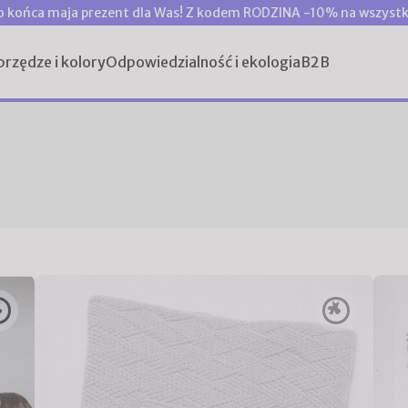
o końca maja prezent dla Was! Z kodem RODZINA -10% na wszystk
przędze i kolory
Odpowiedzialność i ekologia
B2B