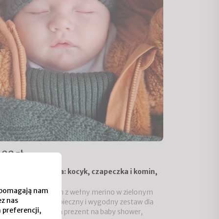
,00 zł
w dla niemowlaka: kocyk, czapeczka i komin,
ny
 i pomagają nam
, czapeczka i komin z wełny merino w zielonym
ez nas
ze – naturalny, bezpieczny i wygodny zestaw dla
 preferencji,
ha. Dobry wybór na prezent na baby shower,