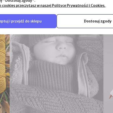
ję "Dostosuj zgody".
odwiedzin.
chrzci
h cookies przeczytasz w naszej Polityce Prywatności i Cookies.
Do koszyka
ptuj i przejdź do sklepu
Dostosuj zgody