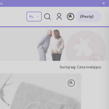
×
o.
(Pusty)
Sortuj wg:
Cena malejąco