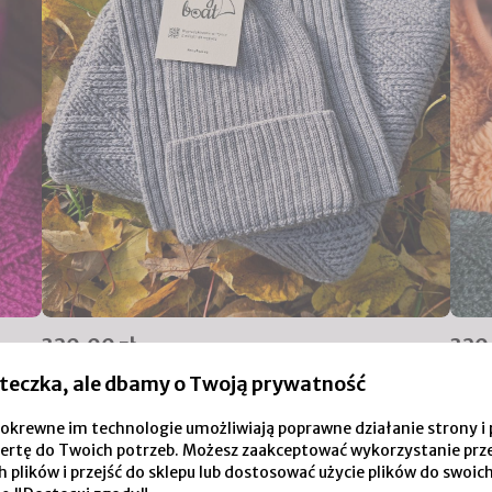
320,00 zł
320
teczka, ale dbamy o Twoją prywatność
Zestaw prezentowy dla noworodka – kocyk,
Zesta
czapeczka i komin, szary
zielo
i pokrewne im technologie umożliwiają poprawne działanie strony
iu
Kocyk, czapeczka i komin z wełny merino – naturalny,
Kocyk
ertę do Twoich potrzeb. Możesz zaakceptować wykorzystanie prz
y
bezpieczny i wygodny zestaw dla malucha. Dobry wybór
kolor
 plików i przejść do sklepu lub dostosować użycie plików do swoich
ery i
na prezent z okazji baby shower, chrzcin lub pierwszych
maluc