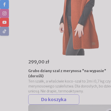
299,00 zł
Grubo dziany szal z merynosa "na wypasie"
(dorośli)
Ten szalik, a właściwie koco-szal to 2m i 0,7 kg cz
merynosowego szaleństwa. Dla dorosłych, bo dziec
uniosą. Nie drapie, termoaktywny.
Do koszyka