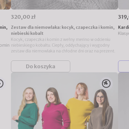
320,00 zł
319,
min,
Zestaw dla niemowlaka: kocyk, czapeczka i komin,
Kard
niebieski kobalt
Klasy
a
Kocyk, czapeczka i komin z wełny merino w odcieniu
komin
niebieskiego kobaltu. Ciepły, oddychający i wygodny
zestaw dla niemowlaka na chłodne dni oraz na prezent.
Do koszyka