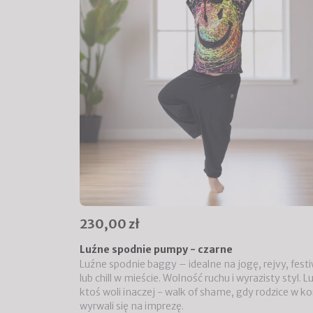
230,00 zł
Luźne spodnie pumpy - czarne
Luźne spodnie baggy – idealne na jogę, rejvy, festi
lub chill w mieście. Wolność ruchu i wyrazisty styl. L
ktoś woli inaczej - walk of shame, gdy rodzice w k
wyrwali się na imprezę.