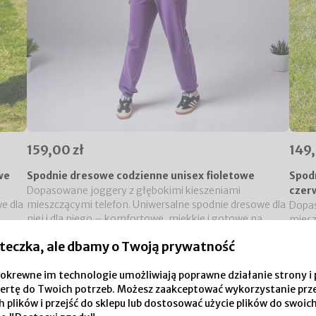
159,00 zł
149,
we
Spodnie dresowe codzienne unisex fioletowe
Spod
Dopasowane joggery z głębokimi kieszeniami
czer
e dla
mieszczącymi telefon. Uniwersalne spodnie dresowe dla
Dopas
niej i dla niego – komfortowe, miękkie i gotowe na
miesz
wszystko, co przyniesie dzień.
niej 
teczka, ale dbamy o Twoją prywatność
wszys
Do koszyka
i pokrewne im technologie umożliwiają poprawne działanie strony
ertę do Twoich potrzeb. Możesz zaakceptować wykorzystanie prz
 plików i przejść do sklepu lub dostosować użycie plików do swoich