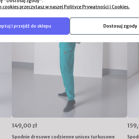
ję "Dostosuj zgody".
h cookies przeczytasz w naszej Polityce Prywatności i Cookies.
ptuj i przejdź do sklepu
Dostosuj zgody
149,00 zł
159,
Spodnie dresowe codzienne unisex turkusowe
Spodn