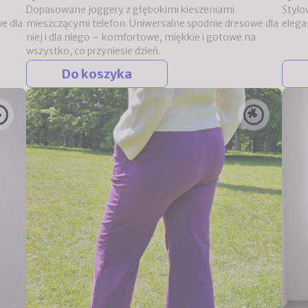
Dopasowane joggery z głębokimi kieszeniami
Stylo
e dla
mieszczącymi telefon. Uniwersalne spodnie dresowe dla
elega
niej i dla niego – komfortowe, miękkie i gotowe na
wszystko, co przyniesie dzień.
Do koszyka