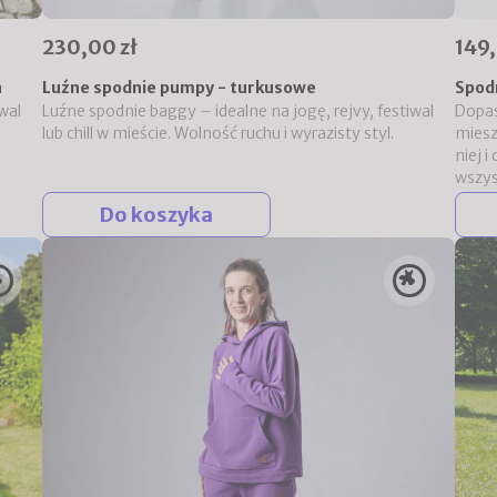
230,00 zł
149,
ń
Luźne spodnie pumpy - turkusowe
Spod
wal
Luźne spodnie baggy – idealne na jogę, rejvy, festiwal
Dopas
lub chill w mieście. Wolność ruchu i wyrazisty styl.
miesz
niej 
wszys
Do koszyka