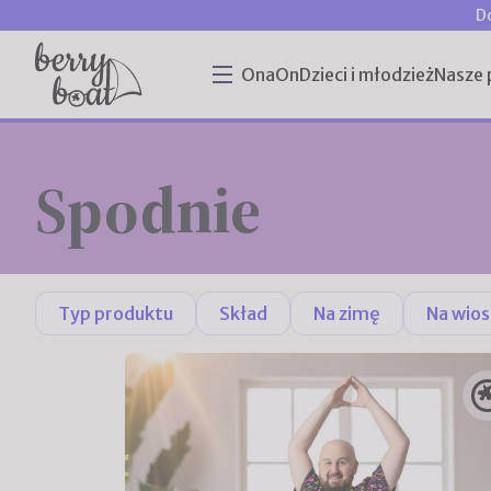
D
Ona
On
Dzieci i młodzież
Nasze 
Spodnie
Typ produktu
Skład
Na zimę
Na wios