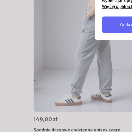
wybierając opc
Więcej o plikac
Zaakce
149,00 zł
Spodnie dresowe codzienne unisex szare