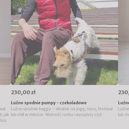
230,00 zł
230
Luźne spodnie pumpy - czekoladowe
Luźn
wal
Luźne spodnie baggy – idealne na jogę, rejvy, festiwal
Luźne
ub jak
lub chill w mieście. Wolność ruchu i wyrazisty styl.
lub ch
ońcu