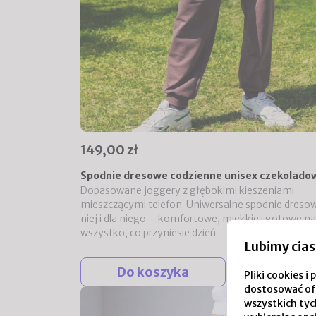
149,00 zł
Spodnie dresowe codzienne unisex czekolado
Dopasowane joggery z głębokimi kieszeniami
mieszczącymi telefon. Uniwersalne spodnie dresow
niej i dla niego – komfortowe, miękkie i gotowe na
wszystko, co przyniesie dzień.
Lubimy cias
Do koszyka
Pliki cookies 
dostosować of
wszystkich tych