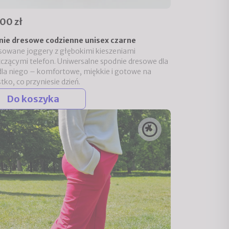
00 zł
nie dresowe codzienne unisex czarne
owane joggery z głębokimi kieszeniami
czącymi telefon. Uniwersalne spodnie dresowe dla
i dla niego – komfortowe, miękkie i gotowe na
tko, co przyniesie dzień.
Do koszyka