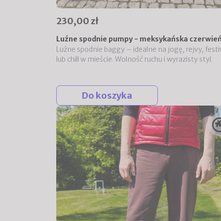
230,00 zł
Luźne spodnie pumpy - meksykańska czerwie
Luźne spodnie baggy – idealne na jogę, rejvy, festi
lub chill w mieście. Wolność ruchu i wyrazisty styl.
Do koszyka