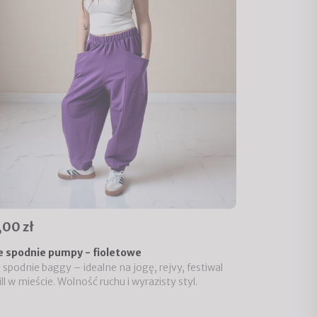
,00 zł
e spodnie pumpy - fioletowe
 spodnie baggy – idealne na jogę, rejvy, festiwal
ill w mieście. Wolność ruchu i wyrazisty styl.