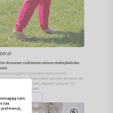
00 zł
nie dresowe codzienne unisex meksykańska
wień
owane joggery z głębokimi kieszeniami
czącymi telefon. Uniwersalne spodnie dresowe dla
i dla niego – komfortowe, miękkie i gotowe na
tko, co przyniesie dzień.
Do koszyka
 i pomagają nam
ez nas
 preferencji,