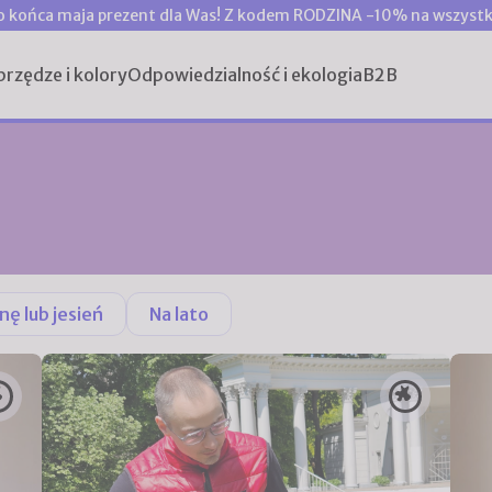
o końca maja prezent dla Was! Z kodem RODZINA -10% na wszystk
przędze i kolory
Odpowiedzialność i ekologia
B2B
nę lub jesień
Na lato