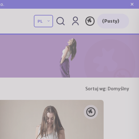
×
o.
(Pusty)
Sortuj wg:
Domyślny