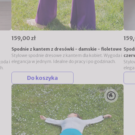
159,00 zł
159,
Spodnie z kantem z dresówki - damskie - fioletowe
Spod
Stylowe spodnie dresowe z kantem dla kobiet. Wygoda i
czer
elegancja w jednym. Idealne do pracy i po godzinach.
oda i
Stylo
h.
elega
Do koszyka