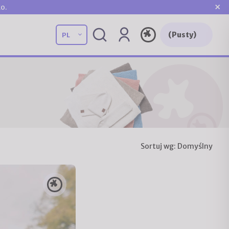
×
o.
(Pusty)
Sortuj wg:
Domyślny