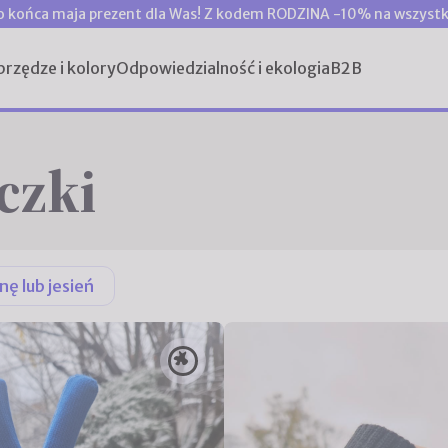
o końca maja prezent dla Was! Z kodem RODZINA -10% na wszystk
przędze i kolory
Odpowiedzialność i ekologia
B2B
czki
nę lub jesień