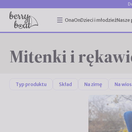
D
Ona
On
Dzieci i młodzież
Nasze 
Mitenki i rękawi
Typ produktu
Skład
Na zimę
Na wios