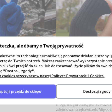
teczka, ale dbamy o Twoją prywatność
i pokrewne im technologie umożliwiają poprawne działanie strony
ertę do Twoich potrzeb. Możesz zaakceptować wykorzystanie prz
 plików i przejść do sklepu lub dostosować użycie plików do swoich
ję "Dostosuj zgody".
h cookies przeczytasz w naszej Polityce Prywatności i Cookies.
89,00 zł
merino dla dorosłych
Mitenki - prawie rękawiczki z 
ptuj i przejdź do sklepu
Dostosuj zgody
o. Pasujące do wszystkich
Ciepłe mitenki z wełny merino bez
rino. Ciepłe nawet jak się
dłonie i nadgarstki, a palce zosta
mógł/mogła pisać, jechać wózkiem
zdejmowania rękawiczek. Miękkie