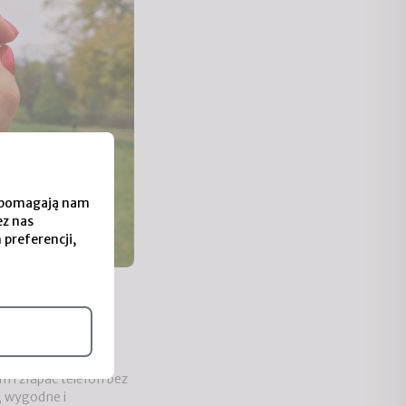
 i pomagają nam
ez nas
 preferencji,
merino
 palców. Otulają
ją wolne — żebyś
 i złapać telefon bez
, wygodne i