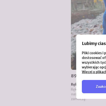
Lubimy cias
Pliki cookies 
dostosować of
wszystkich tych
wybierając opc
Więcej o plikac
89,00 zł
Rękawiczki z wełny 
Zaakce
Rękawiczki 100% merin
naszych zestawów z me
zamoczą.