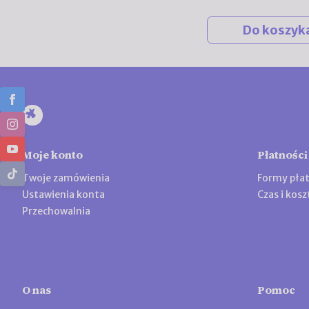
Do koszyk
Moje konto
Płatności
Twoje zamówienia
Formy płat
Ustawienia konta
Czas i kos
Przechowalnia
O nas
Pomoc