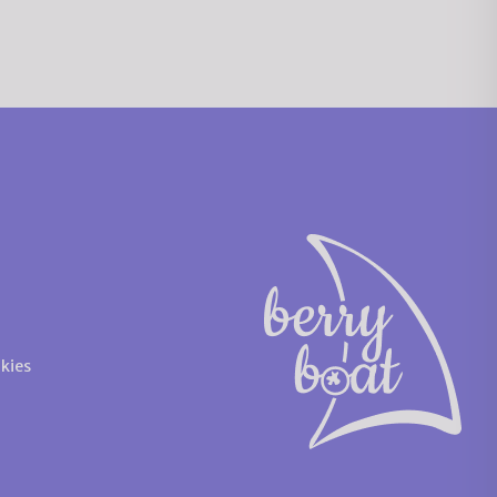
i
kies