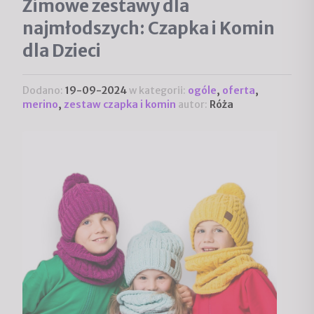
Zimowe zestawy dla
najmłodszych: Czapka i Komin
dla Dzieci
Dodano:
19-09-2024
w kategorii:
ogóle
,
oferta
,
merino
,
zestaw czapka i komin
autor:
Róża