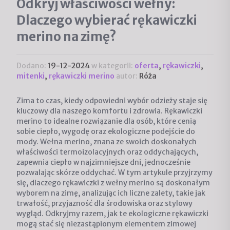
Odkryj właściwości wełny:
Dlaczego wybierać rękawiczki
merino na zimę?
Dodano:
19-12-2024
w kategorii:
oferta
,
rękawiczki
,
mitenki
,
rękawiczki merino
autor:
Róża
Zima to czas, kiedy odpowiedni wybór odzieży staje się
kluczowy dla naszego komfortu i zdrowia. Rękawiczki
merino to idealne rozwiązanie dla osób, które cenią
sobie ciepło, wygodę oraz ekologiczne podejście do
mody. Wełna merino, znana ze swoich doskonałych
właściwości termoizolacyjnych oraz oddychających,
zapewnia ciepło w najzimniejsze dni, jednocześnie
pozwalając skórze oddychać. W tym artykule przyjrzymy
się, dlaczego rękawiczki z wełny merino są doskonałym
wyborem na zimę, analizując ich liczne zalety, takie jak
trwałość, przyjazność dla środowiska oraz stylowy
wygląd. Odkryjmy razem, jak te ekologiczne rękawiczki
mogą stać się niezastąpionym elementem zimowej