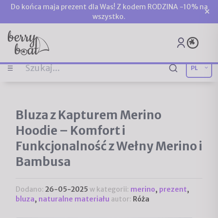
Do końca maja prezent dla Was! Z kodem RODZINA -10% na
×
wszystko.
Bluza z Kapturem Merino
Hoodie – Komfort i
Funkcjonalność z Wełny Merino i
Bambusa
Dodano:
26-05-2025
w kategorii:
merino
,
prezent
,
bluza
,
naturalne materiału
autor:
Róża