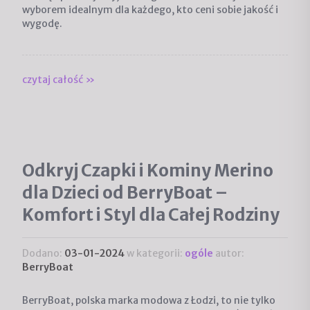
wyborem idealnym dla każdego, kto ceni sobie jakość i
wygodę.
czytaj całość »
Odkryj Czapki i Kominy Merino
dla Dzieci od BerryBoat –
Komfort i Styl dla Całej Rodziny
Dodano:
03-01-2024
w kategorii:
ogóle
autor:
BerryBoat
BerryBoat, polska marka modowa z Łodzi, to nie tylko