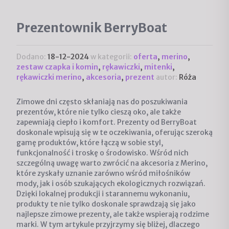
Prezentownik BerryBoat
Dodano:
18-12-2024
w kategorii:
oferta
,
merino
,
zestaw czapka i komin
,
rękawiczki
,
mitenki
,
rękawiczki merino
,
akcesoria
,
prezent
autor:
Róża
Zimowe dni często skłaniają nas do poszukiwania
prezentów, które nie tylko cieszą oko, ale także
zapewniają ciepło i komfort. Prezenty od BerryBoat
doskonale wpisują się w te oczekiwania, oferując szeroką
gamę produktów, które łączą w sobie styl,
funkcjonalność i troskę o środowisko. Wśród nich
szczególną uwagę warto zwrócić na akcesoria z Merino,
które zyskały uznanie zarówno wśród miłośników
mody, jak i osób szukających ekologicznych rozwiązań.
Dzięki lokalnej produkcji i starannemu wykonaniu,
produkty te nie tylko doskonale sprawdzają się jako
najlepsze zimowe prezenty, ale także wspierają rodzime
marki. W tym artykule przyjrzymy się bliżej, dlaczego