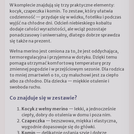
W komplecie znajdują się trzy praktyczne elementy:
kocyk, czapeczka i komin. To zestaw, który ułatwia
codzienność — przydaje się w wózku, foteliku i podczas
wyjść na chłodne dni. Odcień niebieskiego kobaltu
dodaje całości wyrazistości, ale wciąż pozostaje
ponadczasowy i uniwersalny, dlatego dobrze sprawdza
się także na prezent.
Wełna merino jest ceniona za to, że jest oddychająca,
termoregulacyjna i przyjemna w dotyku. Dzięki temu
pomaga utrzymać komfortową temperaturę przy
zmiennej pogodzie i w przejściowym sezonie. Dla rodzica
to mniej zmartwień o to, czy maluchowi jest za ciepło
albo za chłodno. Dla dziecka — miękkie otulenie i
swoboda ruchu.
Co znajduje się w zestawie?
Kocyk z wełny merino
— lekki, a jednocześnie
ciepły, dobry do otulenia w domu i poza nim.
Czapeczka
— bezszwowa, miękka i elastyczna,
wygodnie dopasowuje się do główki.
Komin
— delikatnie osłania szyję i dobrze