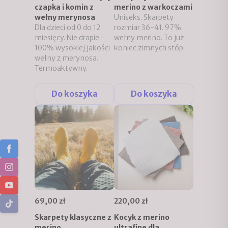
czapka i komin z
merino z warkoczami
wełny merynosa
Uniseks. Skarpety
Dla dzieci od 0 do 12
rozmiar 36-41. 97%
miesięcy. Nie drapie -
wełny merino. To już
100% wysokiej jakości
koniec zimnych stóp.
wełny z merynosa.
Termoaktywny.
Do koszyka
Do koszyka
69,00 zł
220,00 zł
Skarpety klasyczne z
Kocyk z merino
merino
ultrafine dla