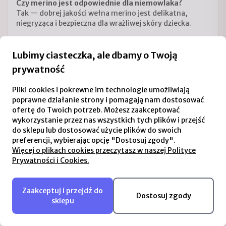
Czy merino jest odpowiednie dla niemowlaka?
Tak — dobrej jakości wełna merino jest delikatna,
niegryząca i bezpieczna dla wrażliwej skóry dziecka.
Czy ten zestaw nadaje się na prezent?
Tak, to praktyczny komplet, który przydaje się od razu i
Lubimy ciasteczka, ale dbamy o Twoją
sprawdza się na baby shower, pierwsze odwiedziny czy
prywatność
chrzciny.
Na jaki sezon będzie odpowiedni?
Pliki cookies i pokrewne im technologie umożliwiają
Najlepiej sprawdza się na zimę, chłodne dni i okres
poprawne działanie strony i pomagają nam dostosować
przejściowy, gdy liczy się ciepło bez przegrzewania.
ofertę do Twoich potrzeb. Możesz zaakceptować
wykorzystanie przez nas wszystkich tych plików i przejść
To zestaw, który zostaje blisko codziennych rytuałów —
do sklepu lub dostosować użycie plików do swoich
od pierwszego wyjścia z domu po spokojne spacery w
preferencji, wybierając opcję "Dostosuj zgody".
chłodniejsze dni. Naturalny materiał, wygodny fason i
Więcej o plikach cookies przeczytasz w naszej Polityce
polska produkcja tworzą komplet, po który sięga się z
Prywatności i Cookies.
przyjemnością.
Zaakceptuj i przejdź do
Dostosuj zgody
sklepu
Skład