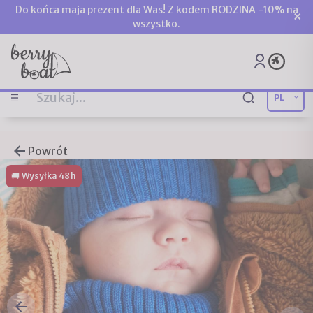
Do końca maja prezent dla Was! Z kodem RODZINA -10% na
×
wszystko.
Powrót
🚚 Wysyłka 48h