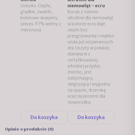
Uniseks. Ciepłe,
niemowląt - ecru
gładkie, zwykłe,
Kocyk z merino
kolorowe skarpety,
ultrafine dla niemowląt
unisex. 97% wełny z
w kolorze ecru daje
merynosa.
ciepło bez
przegrzewania i miękko
otula już od pierwszych
dni. Uszyty w polskiej
dziewiarni z
certyfikowanej
włoskiej przędzy
merino, jest
oddychający,
niegryzący i wygodny
na spacer, drzemkę
oraz na prezent dla
noworodka.
Do koszyka
Do koszyka
Opinie o produkcie (0)