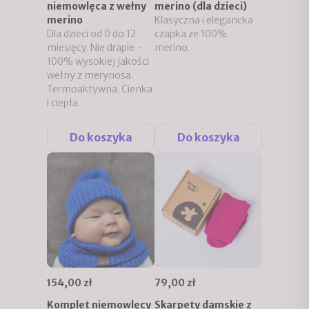
niemowlęca z wełny
merino (dla dzieci)
merino
Klasyczna i elegancka
Dla dzieci od 0 do 12
czapka ze 100%
miesięcy. Nie drapie -
merino.
100% wysokiej jakości
wełny z merynosa.
Termoaktywna. Cienka
i ciepła.
Do koszyka
Do koszyka
154,00 zł
79,00 zł
Komplet niemowlęcy
Skarpety damskie z