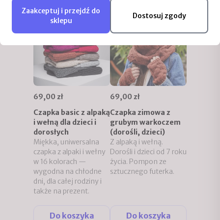
Zaakceptuj i przejdź do
Dostosuj zgody
sklepu
69,00 zł
69,00 zł
Czapka basic z alpaką
Czapka zimowa z
i wełną dla dzieci i
grubym warkoczem
dorosłych
(dorośli, dzieci)
Miękka, uniwersalna
Z alpaką i wełną.
czapka z alpaki i wełny
Dorośli i dzieci od 7 roku
w 16 kolorach —
życia. Pompon ze
wygodna na chłodne
sztucznego futerka.
dni, dla całej rodziny i
także na prezent.
Do koszyka
Do koszyka