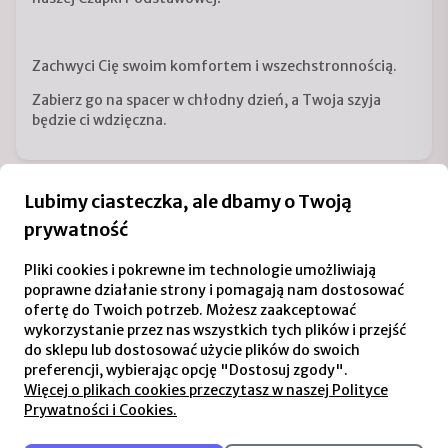
Zachwyci Cię swoim komfortem i wszechstronnością.
Zabierz go na spacer w chłodny dzień, a Twoja szyja
będzie ci wdzięczna.
Skład
Lubimy ciasteczka, ale dbamy o Twoją
prywatność
Szczegóły produktu
Pliki cookies i pokrewne im technologie umożliwiają
poprawne działanie strony i pomagają nam dostosować
ofertę do Twoich potrzeb. Możesz zaakceptować
wykorzystanie przez nas wszystkich tych plików i przejść
Wskazówki pielęgnacyjne
do sklepu lub dostosować użycie plików do swoich
preferencji, wybierając opcję "Dostosuj zgody".
Produkcja
Więcej o plikach cookies przeczytasz w naszej Polityce
Prywatności i Cookies.
Podobne produkty