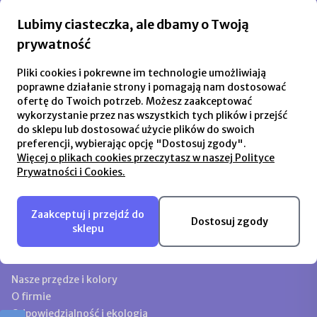
Przechowalnia
Lubimy ciasteczka, ale dbamy o Twoją
prywatność
Płatności i dostawa
Formy płatności
Pliki cookies i pokrewne im technologie umożliwiają
poprawne działanie strony i pomagają nam dostosować
Czas i koszty dostawy
ofertę do Twoich potrzeb. Możesz zaakceptować
wykorzystanie przez nas wszystkich tych plików i przejść
Informacje
do sklepu lub dostosować użycie plików do swoich
Kontakt i dane firmy
preferencji, wybierając opcję "Dostosuj zgody".
Więcej o plikach cookies przeczytasz w naszej Polityce
FAQ - Pytania i odpowiedzi
Prywatności i Cookies.
Ustawienia plików cookies
Polityka Prywatności i Cookies
Regulamin
Zaakceptuj i przejdź do
Dostosuj zgody
Blog
sklepu
O nas
Nasze przędze i kolory
O firmie
Odpowiedzialność i ekologia