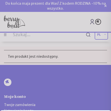
Do końca maja prezent dla Was! Z kodem RODZINA -10% na
×
wszystko.
Ten produkt jest niedostępny.
Moje konto
Twoje zamówienia
Ustawienia konta