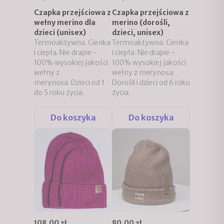
Czapka przejściowa z
Czapka przejściowa z
wełny merino dla
merino (dorośli,
dzieci (unisex)
dzieci, unisex)
Termoaktywna. Cienka
Termoaktywna. Cienka
i ciepła. Nie drapie -
i ciepła. Nie drapie -
100% wysokiej jakości
100% wysokiej jakości
wełny z
wełny z merynosa.
merynosa. Dzieci od 1
Dorośli i dzieci od 6 roku
do 5 roku życia.
życia.
Do koszyka
Do koszyka
108,00 zł
80,00 zł