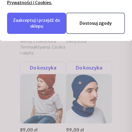
Prywatności i Cookies.
Czapka przejściowa
Skarpety klasyczne z
niemowlęca z wełny
merino
merino
Uniseks. Ciepłe,
Zaakceptuj i przejdź do
Dostosuj zgody
Dla dzieci od 0 do 12
gładkie, zwykłe,
sklepu
miesięcy. Nie drapie -
kolorowe skarpety,
100% wysokiej jakości
unisex. 97% wełny z
wełny z merynosa.
merynosa.
Termoaktywna. Cienka
i ciepła.
Do koszyka
Do koszyka
89,00 zł
99,00 zł