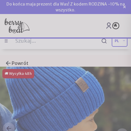
Do końca maja prezent dla Was! Z kodem RODZINA -10% na
×
wszystko.
Powrót
🚚 Wysyłka 48h