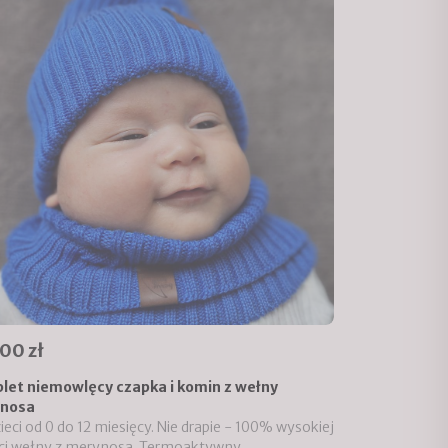
00 zł
let niemowlęcy czapka i komin z wełny
nosa
zieci od 0 do 12 miesięcy. Nie drapie - 100% wysokiej
ci wełny z merynosa. Termoaktywny.