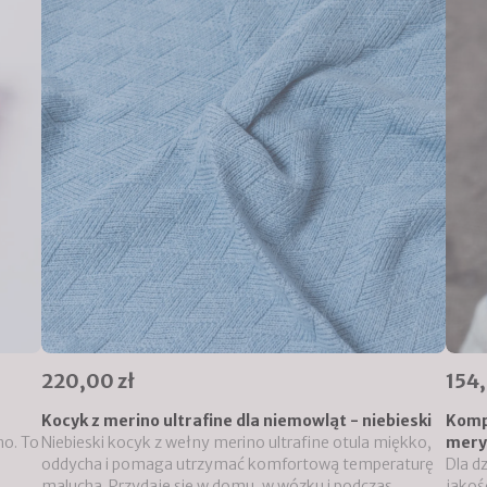
220,00 zł
154,
Kocyk z merino ultrafine dla niemowląt - niebieski
Komp
no. To
Niebieski kocyk z wełny merino ultrafine otula miękko,
mery
oddycha i pomaga utrzymać komfortową temperaturę
Dla d
malucha. Przydaje się w domu, w wózku i podczas
jakoś