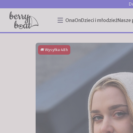
D
Ona
On
Dzieci i młodzież
Nasze 
🚚 Wysyłka 48h