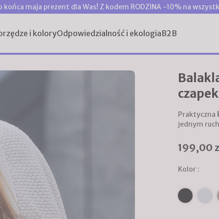
o końca maja prezent dla Was! Z kodem RODZINA -10% na wszystk
przędze i kolory
Odpowiedzialność i ekologia
B2B
Balakla
czapek
Praktyczna
jednym ruc
199,00 z
Kolor :