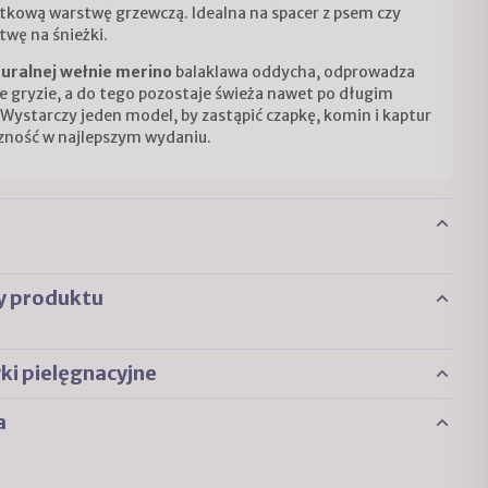
tkową warstwę grzewczą. Idealna na spacer z psem czy
twę na śnieżki.
uralnej wełnie merino
balaklawa oddycha, odprowadza
nie gryzie, a do tego pozostaje świeża nawet po długim
 Wystarczy jeden model, by zastąpić czapkę, komin i kaptur
zność w najlepszym wydaniu.
y produktu
i pielęgnacyjne
a