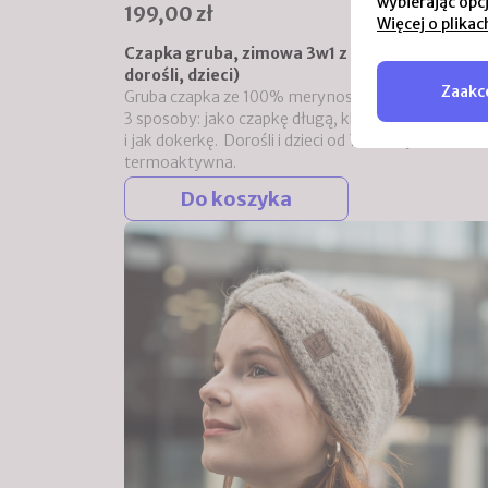
wybierając opc
199,00 zł
Więcej o plikac
Czapka gruba, zimowa 3w1 z merino (unisex,
dorośli, dzieci)
Zaakce
Gruba czapka ze 100% merynosa, którą można nos
3 sposoby: jako czapkę długą, klasycznie - raz wyw
i jak dokerkę. Dorośli i dzieci od 7 roku życia. Nie dr
termoaktywna.
Do koszyka