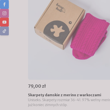
79,00 zł
Skarpety damskie z merino z warkoczami
Uniseks. Skarpety rozmiar 36-41. 97% wełny meri
już koniec zimnych stóp.