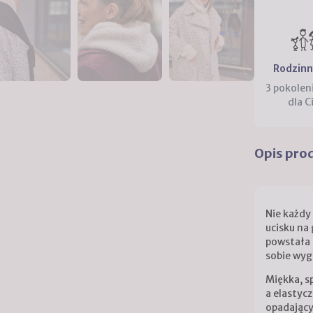
Rodzinn
3 pokolen
dla C
Opis pro
Nie każdy 
ucisku na 
powstała
sobie wyg
Miękka, s
a elastycz
opadający