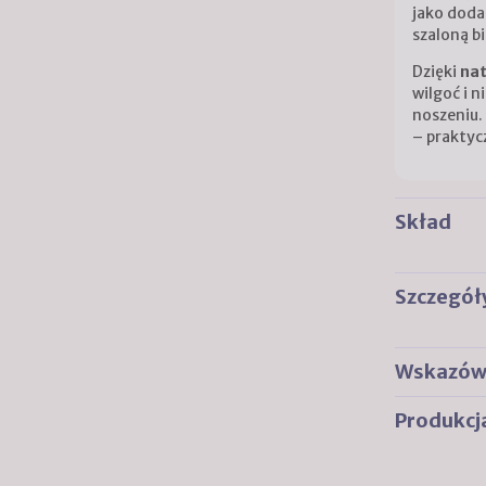
jako doda
szaloną bi
Dzięki
nat
wilgoć i 
noszeniu.
– praktyc
Skład
Szczegół
Wskazówk
Produkcj