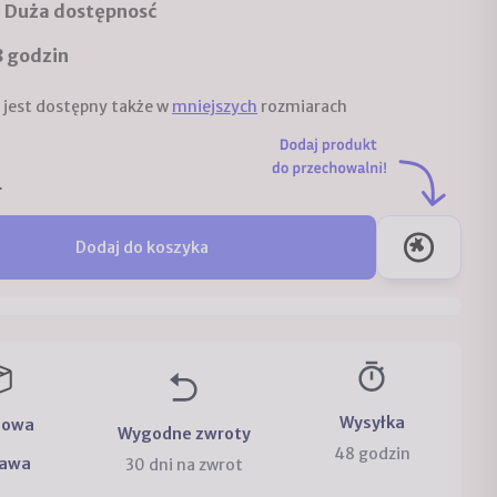
Duża dostępnosć
:
 godzin
 jest dostępny także w
mniejszych
rozmiarach
.
Dodaj do koszyka
Wysyłka
mowa
Wygodne zwroty
48 godzin
tawa
30 dni na zwrot