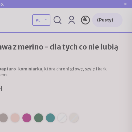
×
o.
(Pusty)
wa z merino - dla tych co nie lubią
kapturo-kominiarka
, która chroni głowę, szyję i kark
hem.
ł