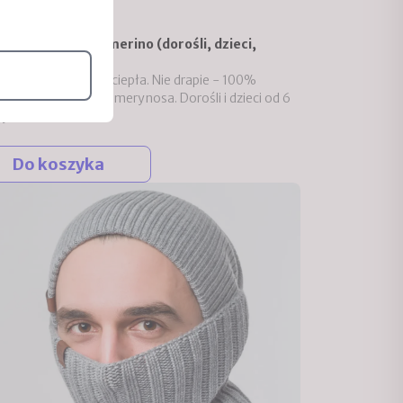
0 zł
a przejściowa z merino (dorośli, dzieci,
x)
aktywna. Cienka i ciepła. Nie drapie - 100%
iej jakości wełny z merynosa. Dorośli i dzieci od 6
ycia.
Do koszyka