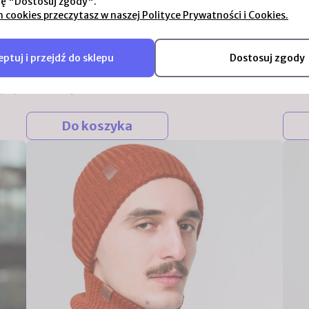
ję "Dostosuj zgody".
239,00 zł
99,0
h cookies przeczytasz w naszej Polityce Prywatności i Cookies.
Czapka grubo dziana z merino "na wypasie" z
Czapk
wysokim wywinięciem (uniseks, dorośli, dzieci)
unise
ptuj i przejdź do sklepu
Dostosuj zgody
ić na
Grubo dziana czapka ze 100% merynosa, z grubym
Termo
iniętą
wywinięciem. Dorośli i dzieci od 7 roku życia. Nie drapie,
wysok
apie,
termoaktywna.
roku ż
Do koszyka