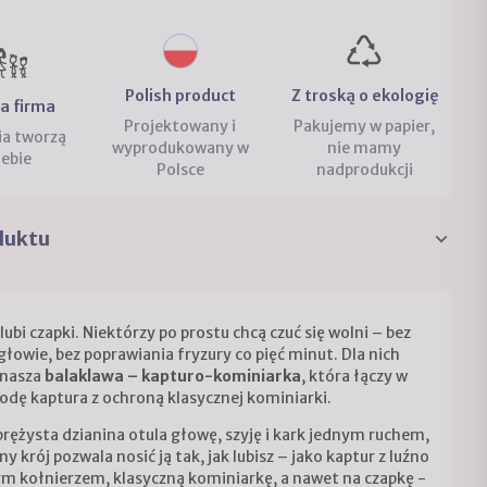
Polish product
Z troską o ekologię
a firma
Projektowany i
Pakujemy w papier,
ia tworzą
wyprodukowany w
nie mamy
iebie
Polsce
nadprodukcji
duktu
lubi czapki. Niektórzy po prostu chcą czuć się wolni – bez
głowie, bez poprawiania fryzury co pięć minut. Dla nich
 nasza
balaklawa – kapturo-kominiarka
, która łączy w
odę kaptura z ochroną klasycznej kominiarki.
prężysta dzianina otula głowę, szyję i kark jednym ruchem,
ny krój pozwala nosić ją tak, jak lubisz – jako kaptur z luźno
m kołnierzem, klasyczną kominiarkę, a nawet na czapkę -