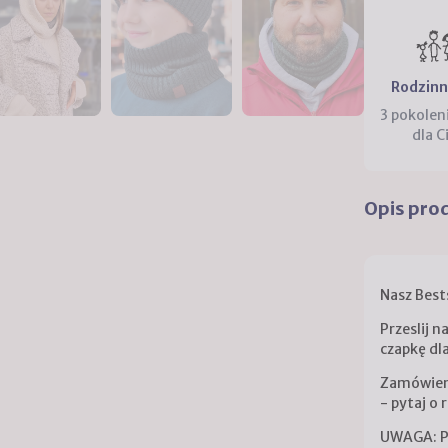
Rodzinn
3 pokolen
dla C
Opis pro
Nasz Best
Przeslij n
czapkę dl
Zamówieni
- pytaj o 
UWAGA: Po