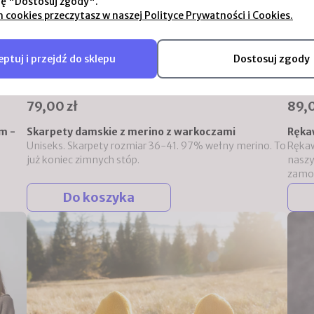
ję "Dostosuj zgody".
h cookies przeczytasz w naszej Polityce Prywatności i Cookies.
ptuj i przejdź do sklepu
Dostosuj zgody
79,00 zł
89,0
m -
Skarpety damskie z merino z warkoczami
Rękaw
Uniseks. Skarpety rozmiar 36-41. 97% wełny merino. To
Rękaw
już koniec zimnych stóp.
naszy
zamo
Do koszyka