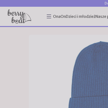
D
Ona
On
Dzieci i młodzież
Nasze 