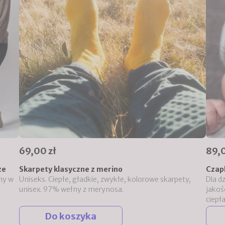
69,00 zł
89,0
ze
Skarpety klasyczne z merino
Czap
ny w
Uniseks. Ciepłe, gładkie, zwykłe, kolorowe skarpety,
Dla d
unisex. 97% wełny z merynosa.
jakoś
ciepła
Do koszyka