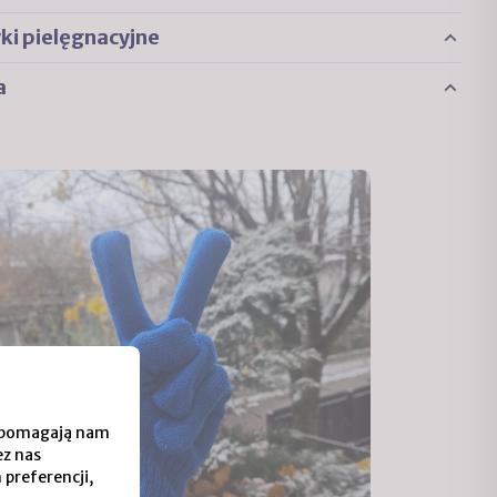
i pielęgnacyjne
a
 i pomagają nam
ez nas
 preferencji,