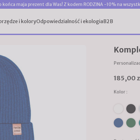
o końca maja prezent dla Was! Z kodem RODZINA -10% na wszystk
przędze i kolory
Odpowiedzialność i ekologia
B2B
Komple
Personalizac
185,00 z
Kolor :