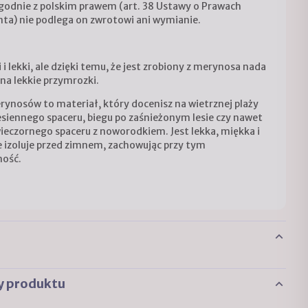
 zgodnie z polskim prawem (art. 38 Ustawy o Prawach
a) nie podlega on zwrotowi ani wymianie.
i i lekki, ale dzięki temu, że jest zrobiony z merynosa nada
 na lekkie przymrozki.
ynosów to materiał, który docenisz na wietrznej plaży
esiennego spaceru, biegu po zaśnieżonym lesie czy nawet
ieczornego spaceru z noworodkiem. Jest lekka, miękka i
 izoluje przed zimnem, zachowując przy tym
ność.
y produktu