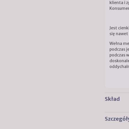
klienta i
Konsument
Jest cienk
się nawet
Wełna mer
podczas j
podczas w
doskonale
oddychal
Skład
Szczegół