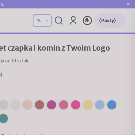
×
o.
(Pusty)
t czapka i komin z Twoim Logo
ja od 10 sztuk.
ł