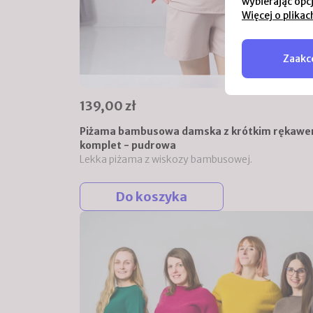
wybierając opc
Więcej o plikac
Zaakce
139,00 zł
Piżama bambusowa damska z krótkim rękawe
komplet - pudrowa
Lekka piżama z wiskozy bambusowej.
Do koszyka