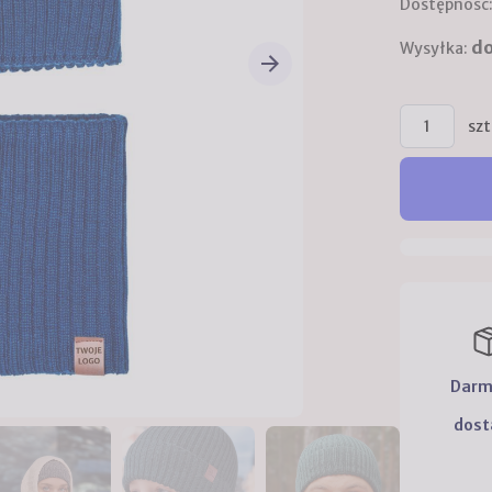
Dostępność
do
Wysyłka:
szt
Dar
dos