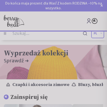
Do końca maja prezent dla Was! Z kodem RODZINA -10% na
×
wszystko.
Wyprzedaż kolekcji
Sprawdź ➜
Czapki i akcesoria zimowe
Bluzy, bluzki
Zainspiruj się