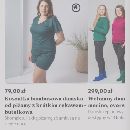
79,00 zł
299,00 zł
Koszulka bambusowa damska
Wełniany damsk
od piżamy z krótkim rękawem -
merino, oversiz
butelkowa
Damski reglanowy sw
dostępny w 13 kolorac
Skompletuj lekką piżamę z bambusa na
ciepłe noce.