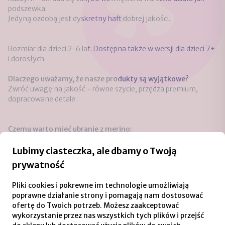
podszewka.
Jedyną ozdobą jest dyskretny haft dobrej jakości.
Rozmiar dla dzieci 2-6 lat. Dostępna także w wersji dla dzieci 7+
i dorosłych.
Dlaczego uważamy, że nasze produkty są wyjątkowe?
Zwróć uwagę na jakość - równe szycie, przędza premium,
dopracowane detale.
Czemu warto mieć ubranie z merino:
Bo nadaje się na każdą porę roku - trzyma ciepło, ale nie
przegrzewa (nie trzeba się ciągle ubierać i rozbierać).
Lubimy ciasteczka, ale dbamy o Twoją
Z innych zalet:
prywatność
Zobacz podobne
Pliki cookies i pokrewne im technologie umożliwiają
poprawne działanie strony i pomagają nam dostosować
ofertę do Twoich potrzeb. Możesz zaakceptować
wykorzystanie przez nas wszystkich tych plików i przejść